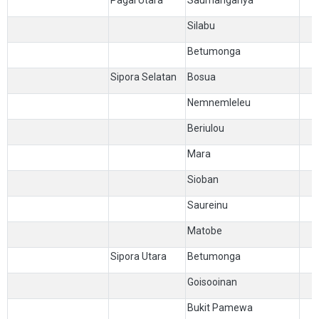
Pagai Utara
Saumanganya
Silabu
Betumonga
Sipora Selatan
Bosua
Nemnemleleu
Beriulou
Mara
Sioban
Saureinu
Matobe
Sipora Utara
Betumonga
Goisooinan
Bukit Pamewa