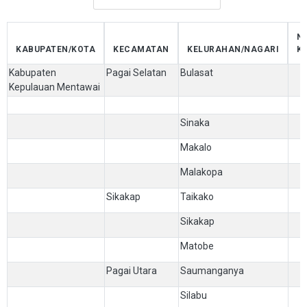
N
KABUPATEN/KOTA
KECAMATAN
KELURAHAN/NAGARI
K
Kabupaten
Pagai Selatan
Bulasat
Kepulauan Mentawai
Sinaka
Makalo
Malakopa
Sikakap
Taikako
Sikakap
Matobe
Pagai Utara
Saumanganya
Silabu